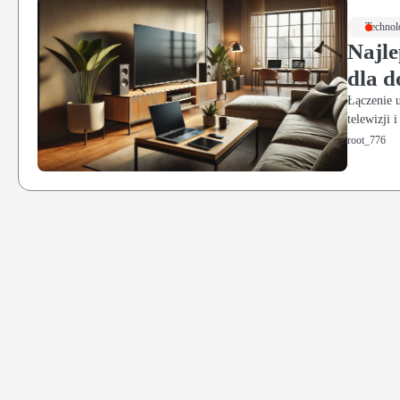
Technol
Najle
dla 
Łączenie u
telewizji 
root_776