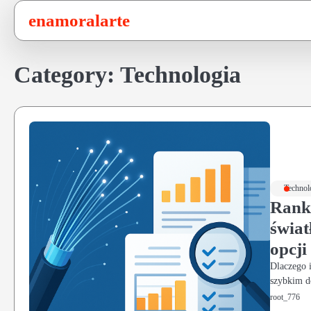
Skip
enamoralarte
to
content
Category:
Technologia
Technol
Ranki
świat
opcji
Dlaczego 
szybkim d
root_776