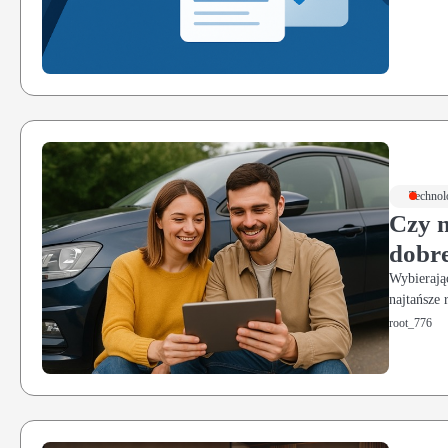
Technol
Czy n
dobre
Wybierają
najtańsze
root_776