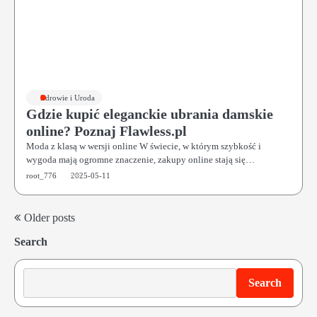
Zdrowie i Uroda
Gdzie kupić eleganckie ubrania damskie
online? Poznaj Flawless.pl
Moda z klasą w wersji online W świecie, w którym szybkość i
wygoda mają ogromne znaczenie, zakupy online stają się…
root_776
2025-05-11
Older posts
Posts
Search
navigation
Search