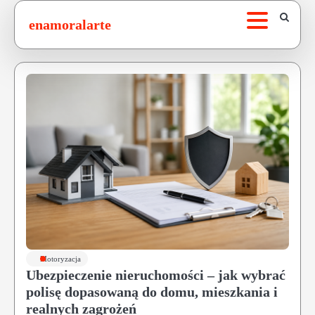
Skip
enamoralarte
to
content
Motoryzacja
Ubezpieczenie nieruchomości – jak wybrać
polisę dopasowaną do domu, mieszkania i
realnych zagrożeń