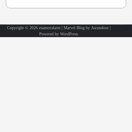
Copyright © 2026
enamoralarte
| Marvel Blog by
Ascendoor
|
Powered by
WordPress
.